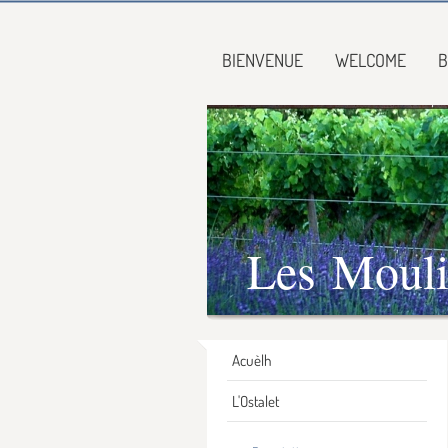
BIENVENUE
WELCOME
B
Les Mouli
Acuèlh
L'Ostalet