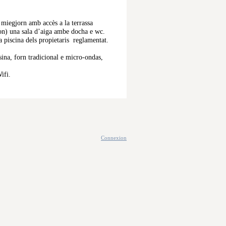
l miegjorn amb accès a la terrassa
enon) una sala d’aiga ambe docha e wc.
a piscina dels propietaris reglamentat.
sina, forn tradicional e micro-ondas,
ifi.
Connexion