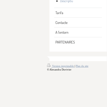
Descriptiu
Tarifa
Contacte
A l'entorn
PARTENAIRES
Version imprimable
|
Plan du site
© Alexandra Duvivier