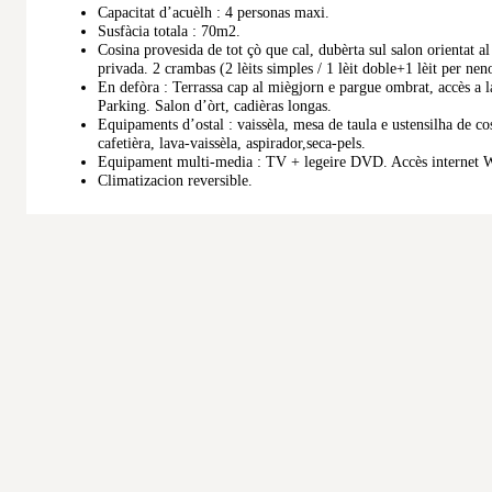
Capacitat d’acuèlh : 4 personas maxi.
Susfàcia totala : 70m2.
Cosina provesida de tot çò que cal, dubèrta sul salon orientat a
privada. 2 crambas (2 lèits simples / 1 lèit doble+1 lèit per n
En defòra : Terrassa cap al miègjorn e pargue ombrat, accès a l
Parking. Salon d’òrt, cadièras longas.
Equipaments d’ostal : vaissèla, mesa de taula e ustensilha de co
cafetièra, lava-vaissèla, aspirador,seca-pels.
Equipament multi-media : TV + legeire DVD. Accès internet W
Climatizacion reversible.